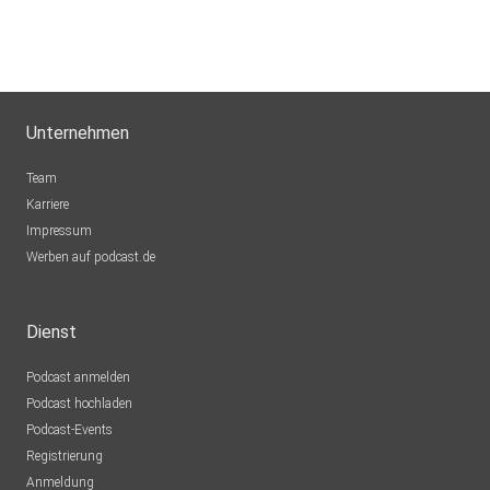
Unternehmen
Team
Karriere
Impressum
Werben auf podcast.de
Dienst
Podcast anmelden
Podcast hochladen
Podcast-Events
Registrierung
Anmeldung