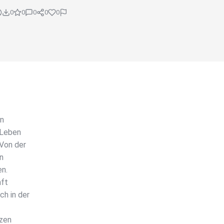
0
0
0
0
0
en
 Leben
Von der
en
en.
nft
ch in der
tzen