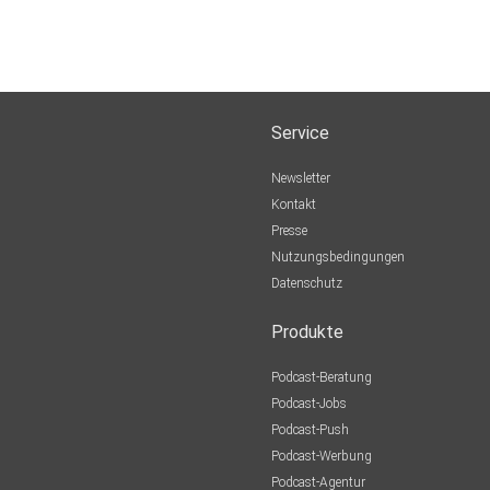
Service
Newsletter
Kontakt
Presse
Nutzungsbedingungen
Datenschutz
Produkte
Podcast-Beratung
Podcast-Jobs
Podcast-Push
Podcast-Werbung
Podcast-Agentur