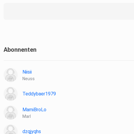
Abonnenten
Niisii
Neuss
Teddybaer1979
MamiBroLo
Marl
dzqjyqhs