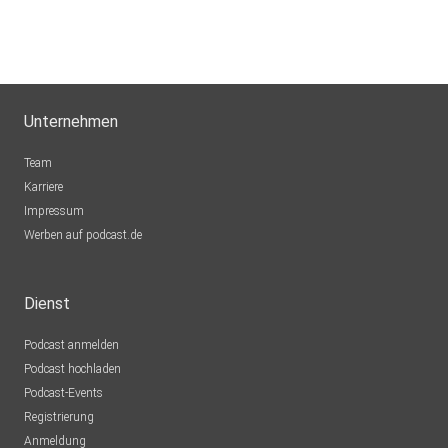
Unternehmen
Team
Karriere
Impressum
Werben auf podcast.de
Dienst
Podcast anmelden
Podcast hochladen
Podcast-Events
Registrierung
Anmeldung