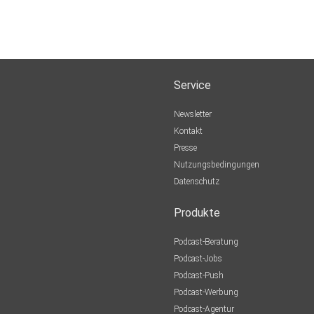
Service
Newsletter
Kontakt
Presse
Nutzungsbedingungen
Datenschutz
Produkte
Podcast-Beratung
Podcast-Jobs
Podcast-Push
Podcast-Werbung
Podcast-Agentur