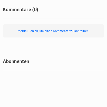
Kommentare (0)
Danke, dass du eingeschaltet hast!
Wenn dir diese Episode gefallen hat, vergiss nicht, unseren
Podcast zu abonnieren, damit du keine neue Folge
Melde Dich an, um einen Kommentar zu schreiben.
verpasst!
Folge uns auf unseren Social Media Kanälen und besuche
unsere
Website für weitere Infos und spannende Updates:
Abonnenten
Facebook: Thedcast auf Facebook
Webseite: www.thedcast.letscast.fm/about