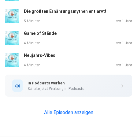
Die größten Ernährungsmythen entlarvt!
Ich erzähl euch alles über diesen cleveren
5 Minuten
vor 1 Jahr
Überlebenskünstler – vom Mäuse-Jäger der
Extraklasse bis zum flauschigen
Game of Stände
Fashion-Statement der Natur. Natürlich gibt’s wieder
4 Minuten
vor 1 Jahr
Fun Facts, spannende Geschichten und am Ende
Neujahrs-Vibes
eine Bauernregel, die euch garantiert zum
Schmunzeln bringt.
4 Minuten
vor 1 Jahr
In Podcasts werben
Also, seid dabei und lasst uns gemeinsam abtauchen in die
Schalte jetzt Werbung in Podcasts.
fuchsige Welt des Rotfuchses. Reinhören lohnt
sich!
Alle Episoden anzeigen
️ Checkt alle Folgen auf
www.thedcast.letscast.fm!