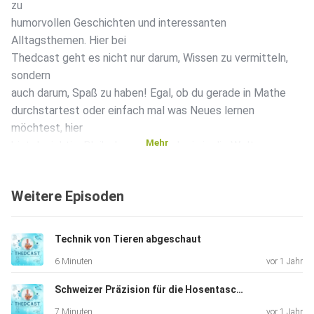
zu
humorvollen Geschichten und interessanten
Alltagsthemen. Hier bei
Thedcast geht es nicht nur darum, Wissen zu vermitteln,
sondern
auch darum, Spaß zu haben! Egal, ob du gerade in Mathe
durchstartest oder einfach mal was Neues lernen
möchtest, hier
Mehr
bist du richtig. Bleib dran und tauch ein in die Welt von
Thedcast!
Weitere Episoden
Yo Leute! In dieser Folge schnapp ich mir den Titelhelden
des Jahres 2025: den Rotfuchs! Warum wurde er
Technik von Tieren abgeschaut
Tier des Jahres in Österreich? Was macht ihn so
6 Minuten
vor 1 Jahr
besonders? Und was hat er eigentlich mit uns Menschen
am
Schweizer Präzision für die Hosentasche
Hut?
7 Minuten
vor 1 Jahr