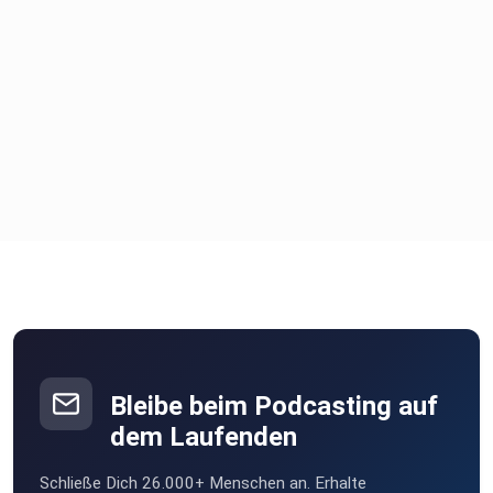
Hast du Feedback oder Fragen? Schreib uns gerne an
[E-Mail-Adresse einfügen]. Wir freuen uns immer, von dir zu
hören!
Weitere Hinweise und Links:
Musik: „Duck Duck Goose“ – Fesliyan Studios,
erhältlich unter Royalty-Free Musik
Produzent: Papa Matthias
Bleibe beim Podcasting auf
dem Laufenden
Schließe Dich 26.000+ Menschen an. Erhalte