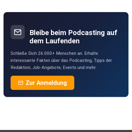
[E-Mail-Adresse einfügen]. Wir freuen uns immer, von dir zu
hören!
Weitere Hinweise und Links:
Bleibe beim Podcasting auf
dem Laufenden
Musik: „Duck Duck Goose“ – Fesliyan Studios,
erhältlich unter Royalty-Free Musik
Schließe Dich 26.000+ Menschen an. Erhalte
interessante Fakten über das Podcasting, Tipps der
Redaktion, Job-Angebote, Events und mehr.
Produzent: Papa Matthias
Zur Anmeldung