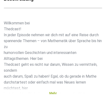
Willkommen bei
Thedcast!
In jeder Episode nehmen wir dich mit auf eine Reise durch
spannende Themen – von Mathematik über Sprache bis hin
zu
humorvollen Geschichten und interessanten
Alltagsthemen. Hier bei
Thedcast geht es nicht nur darum, Wissen zu vermitteln,
sondern
auch darum, Spaß zu haben! Egal, ob du gerade in Mathe
durchstartest oder einfach mal was Neues lernen
möchtest, hier
Mehr
bist du richtig. Bleib dran und tauch ein in die Welt von
Thedcast!