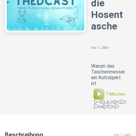
die
Hosent
asche
vor 1 Jahr
Warum das
Taschenmesser
ein Kultobjekt
ist
7 Minuten
0
0
0
0
0
0
0
Beschreibung
vor 1 Jahr