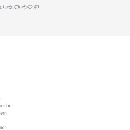
0
0
0
0
0
u
er bei
dern
ier