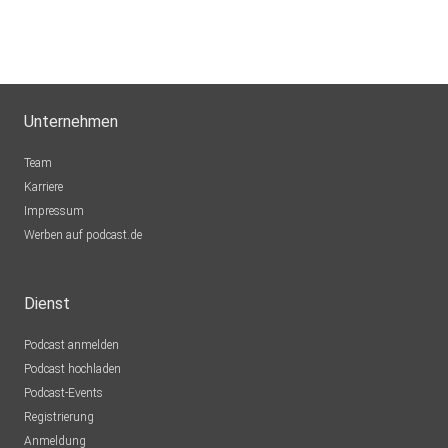
Unternehmen
Team
Karriere
Impressum
Werben auf podcast.de
Dienst
Podcast anmelden
Podcast hochladen
Podcast-Events
Registrierung
Anmeldung