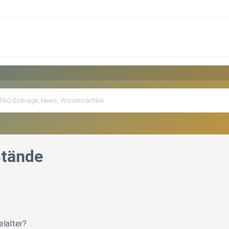
Stände
elalter?