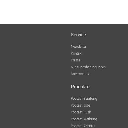
Service
Newsletter
Kontakt
Presse
Nutzungsbedingungen
Datenschutz
Produkte
Podcast-Beratung
Podcast-Jobs
Podcast-Push
Podcast-Werbung
Podcast-Agentur