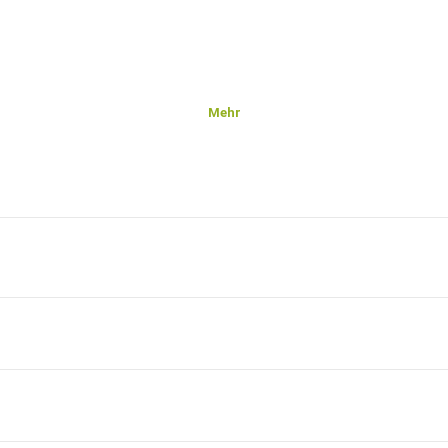
Mehr
ame
nd
 nach
en
der
nd
gen