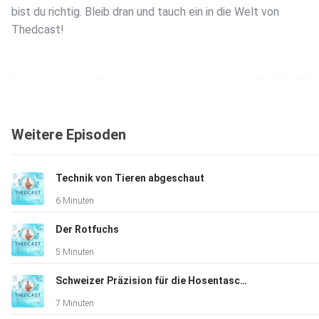
bist du richtig. Bleib dran und tauch ein in die Welt von
Thedcast!
Stell dir vor, das Mittelalter war wie eine epische Staffel "G
of Thrones" – nur ohne Drachen, dafür mit strengen Regeln u
klaren Rangordnungen.
Weitere Episoden
An der Spitze standen der Klerus und der Adel, die das Leben
ihren Vorstellungen bestimmten. Der Klerus hatte den direkt
Technik von Tieren abgeschaut
Draht zu Gott und mischte kräftig in der Politik mit, während 
6 Minuten
Adel mit Land, Macht und Partys protzte.
Der Rotfuchs
5 Minuten
Und die Bauern? Tja, die mussten schuften, Abgaben zahlen u
Schweizer Präzision für die Hosentasche
durften trotzdem nicht mitreden. Ihr Alltag war mehr
7 Minuten
„Survival-Mode“ als Instagram-tauglich. Aber auch die Mächti