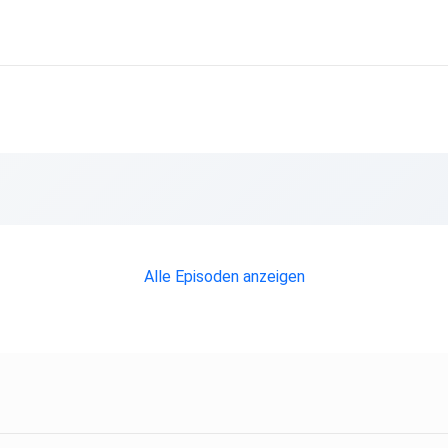
at,
t
Alle Episoden anzeigen
ere