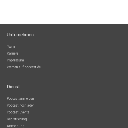
Unternehmen
Team
Karriere
Impressum
Werben auf podcast.de
Dienst
Podcast anmelden
Podcast hochladen
Podcast-Events
Registrierung
Anmeldung