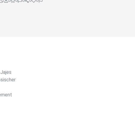
0
0
0
0
0
-Jajes
ssischer
gement