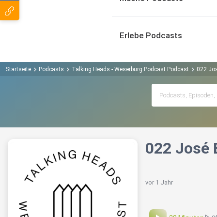
Erlebe Podcasts
Startseite
Podcasts
Talking Heads - Weserburg Podcast Podcast
022 Jos
022 José 
vor 1 Jahr