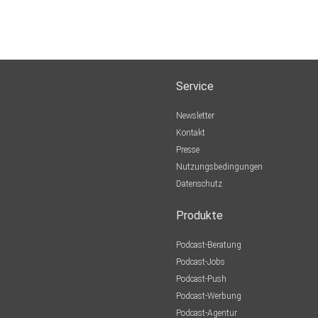
Service
Newsletter
Kontakt
Presse
Nutzungsbedingungen
Datenschutz
Produkte
Podcast-Beratung
Podcast-Jobs
Podcast-Push
Podcast-Werbung
Podcast-Agentur