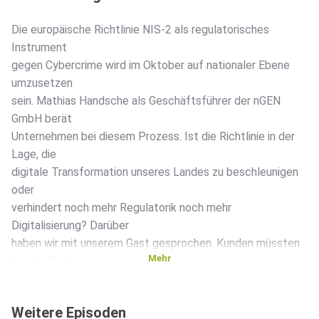
Die europäische Richtlinie NIS-2 als regulatorisches
Instrument
gegen Cybercrime wird im Oktober auf nationaler Ebene
umzusetzen
sein. Mathias Handsche als Geschäftsführer der nGEN
GmbH berät
Unternehmen bei diesem Prozess. Ist die Richtlinie in der
Lage, die
digitale Transformation unseres Landes zu beschleunigen
oder
verhindert noch mehr Regulatorik noch mehr
Digitalisierung? Darüber
haben wir mit unserem Gast gesprochen. Kunden müssten
Mehr
ihm die Bude
einrennen. Wie ist die Stimmung bei seinen Kunden? Ein
sehr
Weitere Episoden
spannendes Gespräch erwartet unsere Zuhörerinnen. Denn