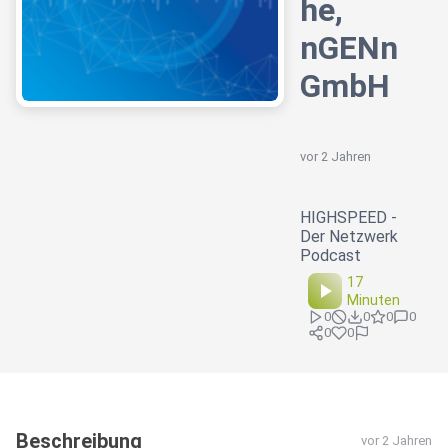
he,
nGENn
GmbH
vor 2 Jahren
HIGHSPEED -
Der Netzwerk
Podcast
17
Minuten
0
0
0
0
0
0
Beschreibung
vor 2 Jahren