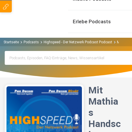
Erlebe Podcasts
Startseite
Podcasts
Highspeed - Der Netzwerk Podcast Podcast
Mit Math
Mit
Mathia
s
Handsc