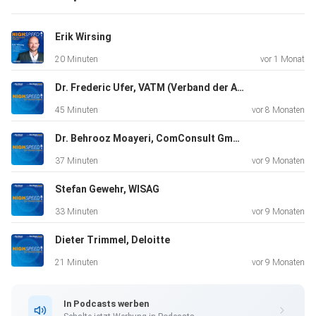
die
Herausforderungen, vor denen die Unternehmen stehen,
Erik Wirsing
sind immens.
20 Minuten
vor 1 Monat
Vielfach fehlen Sicherheitsrichtlinien, Verantwortlichkeiten
oder
Dr. Frederic Ufer, VATM (Verband der Anbieter im Digital- und Telekommunikationsmarkt)
der Überblick über die Assets. Vom Know-how mal ganz zu
45 Minuten
vor 8 Monaten
schweigen.
Viel Spaß beim Reinhören!
Dr. Behrooz Moayeri, ComConsult GmbH
37 Minuten
vor 9 Monaten
Stefan Gewehr, WISAG
33 Minuten
vor 9 Monaten
Dieter Trimmel, Deloitte
21 Minuten
vor 9 Monaten
In Podcasts werben