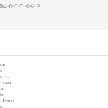
0
0
0
0
0
0
ein
es
solchen
rmation
ser
der
Netzwerk
aged