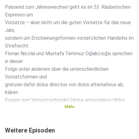
Passend zum Jahreswechsel geht es im 53. Räuberischen
Espresso um
Vorsätze – aber nicht um die guten Vorsätze für das neue
Jahr,
sondern um Erscheinungsformen vorsätzlichen Handelns im
Strafrecht.
Florian Nicolai und Mustafa Temmuz Oğlakcıoğlu sprechen
in dieser
Folge unter anderem über die unterschiedlichen
Vorsatzformen und
grenzen dafür dolus directus von dolus alternativus ab,
klären
Fragen zum Vorsatzzeitpunkt (dolus antecedens/dolus
Mehr
subsequens) und
sprechen auch über die Lösung des berühmten
Jauchegrubenfalls.
Weitere Episoden
#dolus #2025 #jauchegrube Das gesamte Team des
Räuberischen