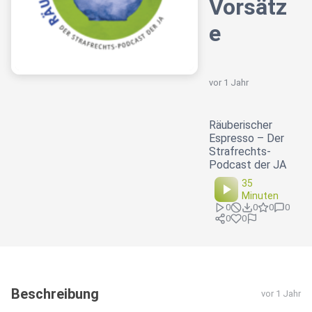
Vorsätz
e
vor 1 Jahr
Räuberischer
Espresso – Der
Strafrechts-
Podcast der JA
35
Minuten
0
0
0
0
0
0
Beschreibung
vor 1 Jahr