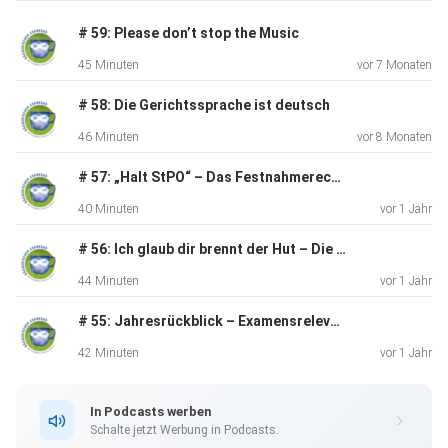
Espresso und der JA wünscht allen Hörerinnen und Hörern
# 59: Please don’t stop the Music
Frohe
45 Minuten
vor 7 Monaten
Weihnachten und alles Gute für das neue Jahr. Schreibt uns
gerne
# 58: Die Gerichtssprache ist deutsch
eure Meinung zum Thema oder euer Feedback zur Folge an
46 Minuten
vor 8 Monaten
JAPodcast@vahlen.de und folgt uns bei Instagram:
@raeuberischerespresso. Bis zur nächsten Folge!
# 57: „Halt StPO“ – Das Festnahmerecht des § 127 StPO
40 Minuten
vor 1 Jahr
# 56: Ich glaub dir brennt der Hut – Die Brandstiftungsdelikte
44 Minuten
vor 1 Jahr
# 55: Jahresrückblick – Examensrelevante Entscheidungen 2024 – Teil 2
42 Minuten
vor 1 Jahr
In Podcasts werben
Schalte jetzt Werbung in Podcasts.