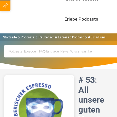
Erlebe Podcasts
Startseite
Podcasts
Räuberischer Espresso Podcast
# 53: All unsere gut
# 53:
All
unsere
guten