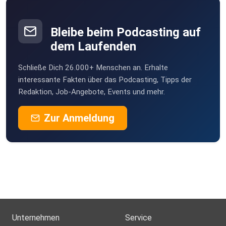
pblnqfl3
Bleibe beim Podcasting auf
Feeke
dem Laufenden
Lebus
Schließe Dich 26.000+ Menschen an. Erhalte
enibs
interessante Fakten über das Podcasting, Tipps der
Nünchritz
Redaktion, Job-Angebote, Events und mehr.
gaeckle
Zur Anmeldung
Katharina81
Hardegsen
Chupacabra
Haltern am See
sondermann67
Unternehmen
Service