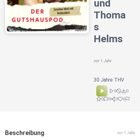
und
Thoma
s
Helms
vor 1 Jahr
30 Jahre THV
0
0
0
0
0
0
Beschreibung
vor 1 Jahr