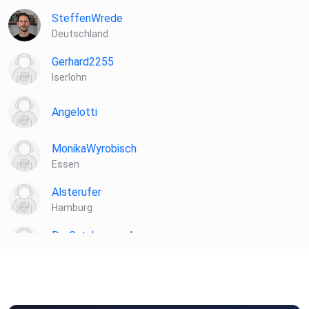
SteffenWrede
Deutschland
Gerhard2255
Iserlohn
Angelotti
MonikaWyrobisch
Essen
Alsterufer
Hamburg
DerGutshauspod
Berlin
mundyla