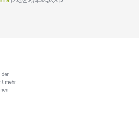
nuten
0
0
0
0
0
0
 der
cht mehr
rnen