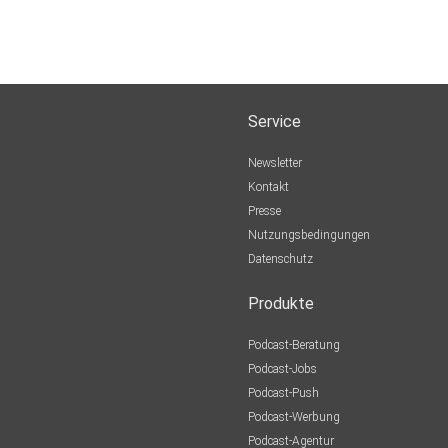
Service
Newsletter
Kontakt
Presse
Nutzungsbedingungen
Datenschutz
Produkte
Podcast-Beratung
Podcast-Jobs
Podcast-Push
Podcast-Werbung
Podcast-Agentur