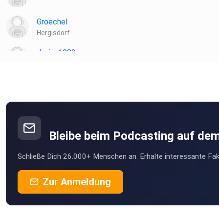
Groechel
Hergisdorf
Janina1982
Mönchengladbach
kqfunux5
Marithilda
Hohenmin
Bleibe beim Podcasting auf de
Marthastrasse
Schließe Dich 26.000+ Menschen an. Erhalte interessante Fak
Stemwede
sumfn0py
Zur Anmeldung
juliaspt
Weigenheim