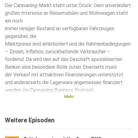
Der Caravaning-Markt steht unter Druck: Dem unverändert
großen Interesse an Reisemobilen und Wohnwagen steht
ein noch
immer riesiger Bestand an verfügbaren Fahrzeugen
gegenüber, die
Marktpreise sind ambitioniert und die Rahmenbedingungen
– Zinsen, Inflation, zurückhaltende Verbraucher –
fordernd. Da wird den auf das Geschäft spezialisierten
Banken eine besondere Rolle zuteil. Einerseits muss
der Verkauf mit attraktiven Finanzierungen unterstützt
und andererseits die Lagerware angemessen finanziert
werden. Im Caravaning Business Podcast
Mehr
Brötchenservice sprechen Niklas
Haupt von MiiOS und Stephan Lützenkirchen von
der gsr Unternehmensberatung mit Tobias Kaufmann,
Weitere Episoden
Bereichsleiter caravanfinanz bei der akf bank und
bekennender Schwabe, unter anderem über den den Wert
einer guten #artnerschaft und warum man seinen Kunden