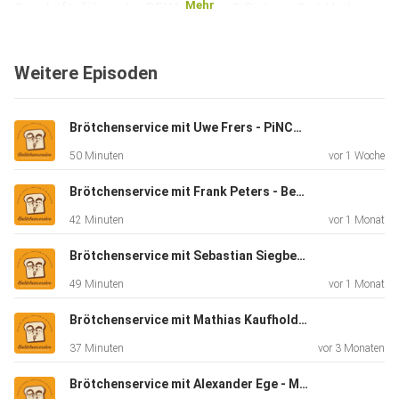
Mehr
Geschäftsführer der DEKA Kleben & Dichten GmbH, über
Chancen
und Herausforderungen im Service. Unter anderem geht es
Weitere Episoden
um
optimierte Prozesse in der Werkstatt, smarte KI-Avatare
im Shop
Brötchenservice mit Uwe Frers - PiNCAMP
sowie die Frage, warum am Ende fast nie der Klebstoff das
50 Minuten
vor 1 Woche
Problem
ist, sondern der „Kleber“. Reinhören!
Brötchenservice mit Frank Peters - Bergstrom
42 Minuten
vor 1 Monat
Brötchenservice mit Sebastian Siegbert - VanSite
49 Minuten
vor 1 Monat
Brötchenservice mit Mathias Kaufhold - Dometic
37 Minuten
vor 3 Monaten
Brötchenservice mit Alexander Ege - Messe Stuttgart