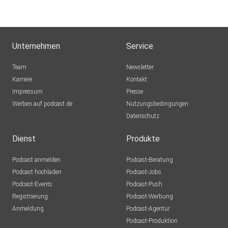
Unternehmen
Service
Team
Newsletter
Karriere
Kontakt
Impressum
Presse
Werben auf podcast.de
Nutzungsbedingungen
Datenschutz
Dienst
Produkte
Podcast anmelden
Podcast-Beratung
Podcast hochladen
Podcast-Jobs
Podcast-Events
Podcast-Push
Registrierung
Podcast-Werbung
Anmeldung
Podcast-Agentur
Podcast-Produktion