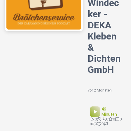
Windec
ker -
DEKA
Kleben
&
Dichten
GmbH
vor 2 Monaten
46
Minuten
0
0
0
0
0
0