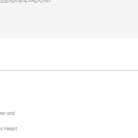
0
0
0
0
0
0
per und
as Haupt