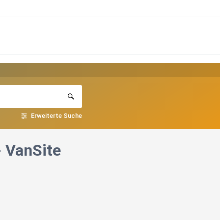
Erweiterte Suche
- VanSite