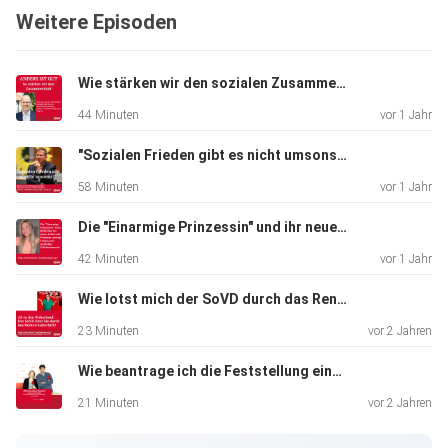
Weitere Episoden
erläutert
Greta Lutterbach, die Leiterin unseres
Sozialrechtsberatungszentrums in Köln, welche
Wie stärken wir den sozialen Zusammenhalt?
Hilfsangebote es
44 Minuten
vor 1 Jahr
für Frauen in NRW gibt und wie der SoVD die Betroffenen,
etwa im
"Sozialen Frieden gibt es nicht umsonst!"
Bereich der Opferentschädigung, konkret unterstützen
58 Minuten
vor 1 Jahr
kann.
Lutterbach beschäftigt sich auch wissenschaftlich im
Die "Einarmige Prinzessin" und ihr neues Leben
Rahmen einer
42 Minuten
vor 1 Jahr
Promotionsarbeit mit diesem Thema. „Mobbing,
Einschüchterung,
Wie lotst mich der SoVD durch das Renten-Labyrinth?
Psychoterror – es gibt viele Formen von Gewalt abseits
23 Minuten
vor 2 Jahren
von
Wie beantrage ich die Feststellung eines Behinderungsgrades? Und wie läuft das mit den Merkzeichen?
Schlägen und körperlicher Misshandlung. Und auch in diesen
nicht
21 Minuten
vor 2 Jahren
körperlichen Fällen von Gewalt – es handelt sich auch hier