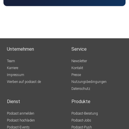
Unternehmen
Service
Team
Newsletter
Karriere
Kontakt
Impressum
Presse
Werben auf podcast.de
Nutzungsbedingungen
Datenschutz
Dienst
Produkte
Podcast anmelden
Podcast-Beratung
Podcast hochladen
Podcast-Jobs
Podcast-Events
Podcast-Push