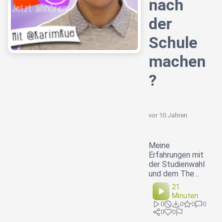
nach
der
Schule
machen
?
vor 10 Jahren
Meine
Erfahrungen mit
der Studienwahl
und dem The…
21
Minuten
0
0
0
0
0
0