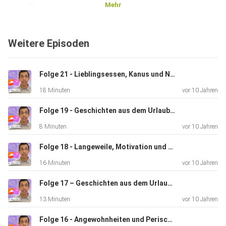
Mehr
einen Tweet
an @KarimRue schicken! Würde mich sehr darüber freuen :D
Weitere Episoden
Folge 21 - Lieblingsessen, Kanus und Nonsens - Mit Deniz und Chris vom Mingle-Mangle Cast
18 Minuten
vor 10 Jahren
Folge 19 - Geschichten aus dem Urlaub #2 (Fußball, Cafés und LKW-Reifen)
8 Minuten
vor 10 Jahren
Folge 18 - Langeweile, Motivation und Produktivität
16 Minuten
vor 10 Jahren
Folge 17 – Geschichten aus dem Urlaub (Pyramiden, Kamele und Taxis)
13 Minuten
vor 10 Jahren
Folge 16 - Angewohnheiten und Periscope (Dies und Das - Teil 2)