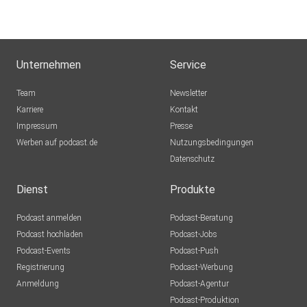
Unternehmen
Service
Team
Newsletter
Karriere
Kontakt
Impressum
Presse
Werben auf podcast.de
Nutzungsbedingungen
Datenschutz
Dienst
Produkte
Podcast anmelden
Podcast-Beratung
Podcast hochladen
Podcast-Jobs
Podcast-Events
Podcast-Push
Registrierung
Podcast-Werbung
Anmeldung
Podcast-Agentur
Podcast-Produktion