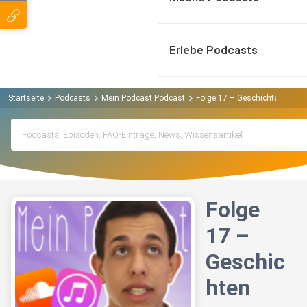
Erlebe Podcasts
Startseite
Podcasts
Mein Podcast Podcast
Folge 17 – Geschichten aus 
Folge
17 –
Geschic
hten