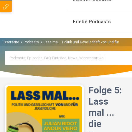
Erlebe Podcasts
Startseite
Podcasts
Lass mal... Politik und Gesellschaft von und für Jugen
Folge 5:
Lass
mal ...
die