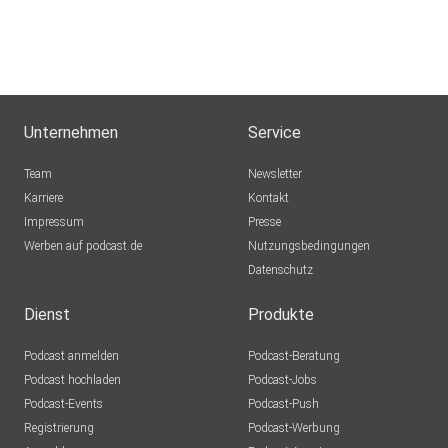
Unternehmen
Service
Team
Newsletter
Karriere
Kontakt
Impressum
Presse
Werben auf podcast.de
Nutzungsbedingungen
Datenschutz
Dienst
Produkte
Podcast anmelden
Podcast-Beratung
Podcast hochladen
Podcast-Jobs
Podcast-Events
Podcast-Push
Registrierung
Podcast-Werbung