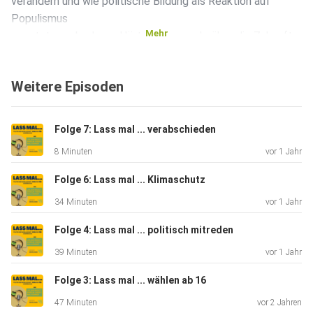
verändern und wie politische Bildung als Reaktion auf
Populismus
Mehr
genutzt werden kann. Hört rein, um mehr über die Zukunft
der
europäischen Zusammenarbeit zu erfahren und wie wir als
Weitere Episoden
Einzelne zu
einer aktiveren und informierten Gesellschaft beitragen
können.
Folge 7: Lass mal ... verabschieden
8 Minuten
vor 1 Jahr
Folge 6: Lass mal ... Klimaschutz
34 Minuten
vor 1 Jahr
Folge 4: Lass mal ... politisch mitreden
39 Minuten
vor 1 Jahr
Folge 3: Lass mal ... wählen ab 16
47 Minuten
vor 2 Jahren