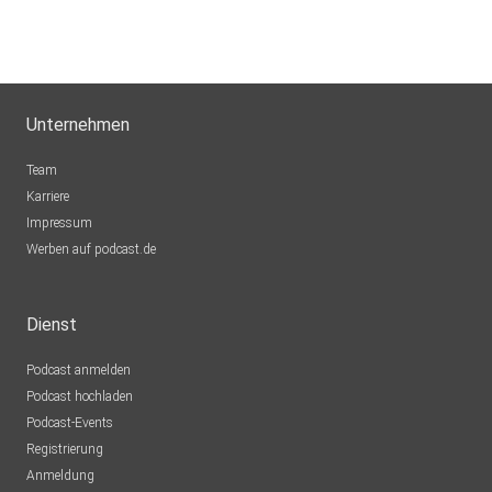
Unternehmen
Team
Karriere
Impressum
Werben auf podcast.de
Dienst
Podcast anmelden
Podcast hochladen
Podcast-Events
Registrierung
Anmeldung