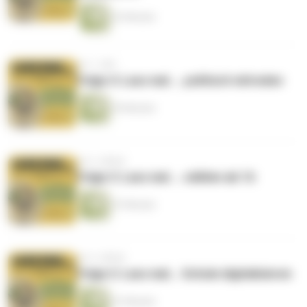
32 Minuten
vor 1 Jahr
Folge 4: Lass mal ... politisch mitreden
39 Minuten
vor 2 Jahren
Folge 3: Lass mal ... wählen ab 16
47 Minuten
vor 2 Jahren
Folge 2: Lass mal... Schule digitalisieren
41 Minuten