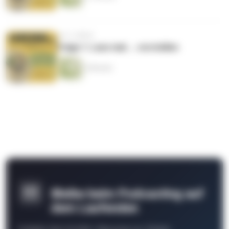
vor 2 Jahren
Folge 1: Lass mal ... vorstellen
3 Minuten
Bleibe beim Podcasting auf
dem Laufenden