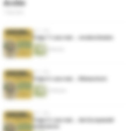
Archiv
7 Episoden
vor 1 Jahr
Folge 7: Lass mal ... verabschieden
8 Minuten
vor 1 Jahr
Folge 6: Lass mal ... Klimaschutz
34 Minuten
vor 1 Jahr
Folge 5: Lass mal ... die Europawahl
analysieren