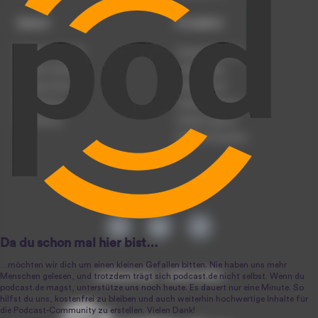
Dienst
Produkte
Podcast anmelden
Podcast-Beratung
Podcast hochladen
Podcast-Jobs
Podcast-Events
Podcast-Push
Registrierung
Podcast-Werbung
Anmeldung
Podcast-Agentur
Podcast-Produktion
podcast.de ~ 2004-2026