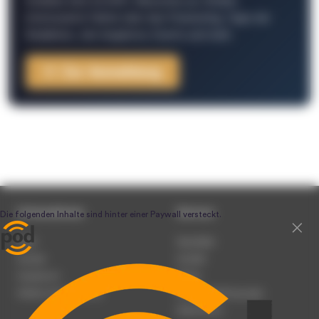
Schließe Dich 26.000+ Menschen an. Erhalte
interessante Fakten über das Podcasting, Tipps der
Redaktion, Job-Angebote, Events und mehr.
Zur Anmeldung
Unternehmen
Service
Team
Newsletter
Karriere
Kontakt
Impressum
Presse
Werben auf podcast.de
Nutzungsbedingungen
Datenschutz