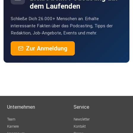
Mil
dem Laufenden
Nauen
Schließe Dich 26.000+ Menschen an. Erhalte
i5p0rb6z
interessante Fakten über das Podcasting, Tipps der
Bad Bentheim
Redaktion, Job-Angebote, Events und mehr.
rxjaeger1
Zur Anmeldung
Herford
Scultor
Hamburg
poddyFM
Irzehoe
rmo
WeiWeg
Unternehmen
Service
ch-reg
Team
Newsletter
Karriere
Kontakt