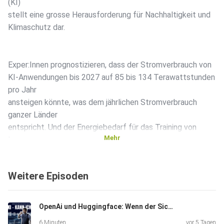
(KI)
stellt eine grosse Herausforderung für Nachhaltigkeit und
Klimaschutz dar.
Exper:Innen prognostizieren, dass der Stromverbrauch von
KI-Anwendungen bis 2027 auf 85 bis 134 Terawattstunden
pro Jahr
ansteigen könnte, was dem jährlichen Stromverbrauch
ganzer Länder
entspricht. Und der Energiebedarf für das Training von
Mehr
Large
Language Modelle wie GPT-3 ist bereits enorm und eine
einzige
Weitere Episoden
Anfrage bei ChatGPT verbraucht zwischen drei und neun
Wattstunden
Strom. Um den Energiehunger von KI zu stillen, sind grosse
OpenAi und Huggingface: Wenn der Sicherheitstest zum Sicherheitsvorfall wird
Investitionen in erneuerbare Energien und Speicher nötig.
6 Minuten
vor 5 Tagen