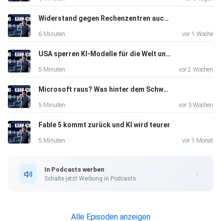
Widerstand gegen Rechenzentren auch in der Schweiz
6 Minuten
vor 1 Woche
USA sperren KI-Modelle für die Welt und China liefert die Antwort gratis nach
Bei Fragen: FragRoger
5 Minuten
vor 2 Wochen
Microsoft raus? Was hinter dem Schweizer Cyber-Exit wirklich steckt
Quellen gibts hier
5 Minuten
vor 3 Wochen
Fable 5 kommt zurück und KI wird teurer
5 Minuten
vor 1 Monat
In Podcasts werben
Schalte jetzt Werbung in Podcasts.
Alle Episoden anzeigen