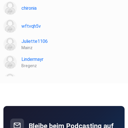
chironia
wftvqh5v
Juliette1106
Mainz
Lindermayr
Bregenz
KatrinZeisler
Bibione
Waiblingen
SabineO
Singen
Bleibe beim Podcasting auf