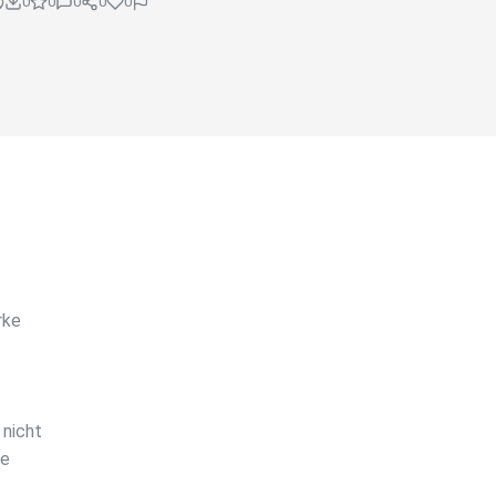
0
0
0
0
0
rke
 nicht
ne