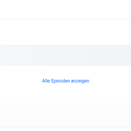
itere
ie
Alle Episoden anzeigen
data