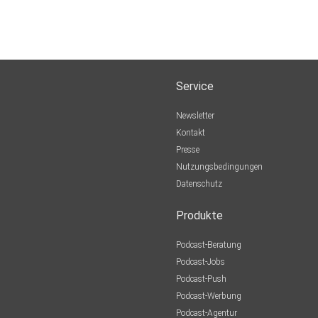
Service
Newsletter
Kontakt
Presse
Nutzungsbedingungen
Datenschutz
Produkte
Podcast-Beratung
Podcast-Jobs
Podcast-Push
Podcast-Werbung
Podcast-Agentur