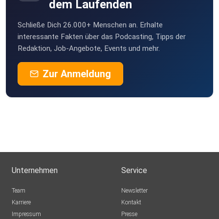
dem Laufenden
Nauen
Schließe Dich 26.000+ Menschen an. Erhalte
i5p0rb6z
interessante Fakten über das Podcasting, Tipps der
Bad Bentheim
Redaktion, Job-Angebote, Events und mehr.
rxjaeger1
Zur Anmeldung
Herford
Scultor
Hamburg
poddyFM
Irzehoe
rmo
WeiWeg
Unternehmen
Service
ch-reg
Team
Newsletter
Karriere
Kontakt
Impressum
Presse