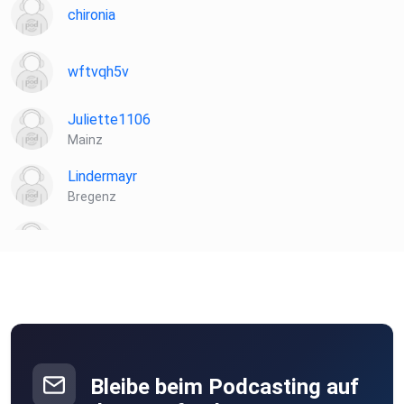
chironia
wftvqh5v
Juliette1106
Mainz
Lindermayr
Bregenz
KatrinZeisler
Bibione
Waiblingen
SabineO
Singen
Bleibe beim Podcasting auf
Mil