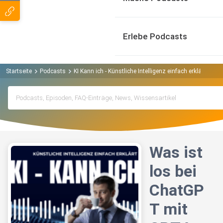
Erlebe Podcasts
Startseite
Podcasts
KI Kann ich - Künstliche Intelligenz einfach erklärt Podc
Was ist
los bei
ChatGP
T mit