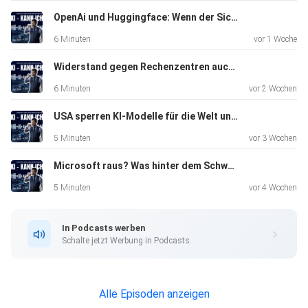
Bei Fragen: ⁠#fragRoger⁠
OpenAi und Huggingface: Wenn der Sicherheitstest zum Sicherheitsvorfall wird
6 Minuten
vor 1 Woche
Abonnier auch meinen ⁠Newsletter⁠.
Widerstand gegen Rechenzentren auch in der Schweiz
6 Minuten
vor 2 Wochen
Oder schau bei uns in der KI Community auf Skool vorbei
USA sperren KI-Modelle für die Welt und China liefert die Antwort gratis nach
5 Minuten
vor 3 Wochen
Microsoft raus? Was hinter dem Schweizer Cyber-Exit wirklich steckt
5 Minuten
vor 4 Wochen
In Podcasts werben
Schalte jetzt Werbung in Podcasts.
Alle Episoden anzeigen