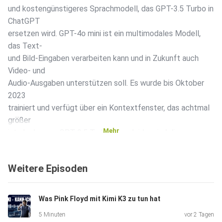
und kostengünstigeres Sprachmodell, das GPT-3.5 Turbo in
ChatGPT
ersetzen wird. GPT-4o mini ist ein multimodales Modell,
das Text-
und Bild-Eingaben verarbeiten kann und in Zukunft auch
Video- und
Audio-Ausgaben unterstützen soll. Es wurde bis Oktober
2023
trainiert und verfügt über ein Kontextfenster, das achtmal
größer
Mehr
ist als das von GPT-3.5 Turbo. Aber leider sind die
kostenlosen
Funktionen erheblich eingeschränkt.
Weitere Episoden
Was Pink Floyd mit Kimi K3 zu tun hat
5 Minuten
vor 2 Tagen