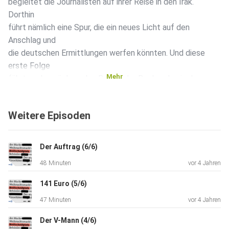
begleitet die Journalisten auf ihrer Reise in den Irak.
Dorthin
führt nämlich eine Spur, die ein neues Licht auf den
Anschlag und
die deutschen Ermittlungen werfen könnten. Und diese
erste Folge
Mehr
führt auch zurück an den Beginn der Recherche, in den
Dezember
2016. Kurz nach dem Anschlag gibt eine geheime Quelle
Weitere Episoden
den
Journalisten brandheiße Informationen. Doch genau diese
Informationen drohen zum absoluten Reinfall zu werden.
Der Auftrag (6/6)
BREITSCHEIDPLATZ: Folge 1 ab 17. Dezember 2021. Alle
48 Minuten
vor 4 Jahren
weiteren
Folgen ab Mitte Februar. Eine Produktion von 190p im
141 Euro (5/6)
Auftrag von
47 Minuten
vor 4 Jahren
SWR und rbb. Doku in der ARD Mediathek:
http://x.swr.de/s/breitscheidplatz
Der V-Mann (4/6)