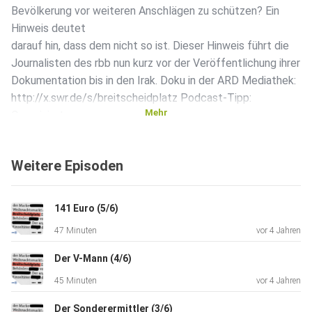
Bevölkerung vor weiteren Anschlägen zu schützen? Ein
Hinweis deutet
darauf hin, dass dem nicht so ist. Dieser Hinweis führt die
Journalisten des rbb nun kurz vor der Veröffentlichung ihrer
Dokumentation bis in den Irak. Doku in der ARD Mediathek:
http://x.swr.de/s/breitscheidplatz Podcast-Tipp:
Mehr
Organisiertes
Verbrechen vom NDR
http://x.swr.de/s/organisiertesverbrechen
Weitere Episoden
BREITSCHEIDPLATZ ist eine Produktion von 190p im
Auftrag von SWR
und rbb.
141 Euro (5/6)
47 Minuten
vor 4 Jahren
Der V-Mann (4/6)
45 Minuten
vor 4 Jahren
Der Sonderermittler (3/6)