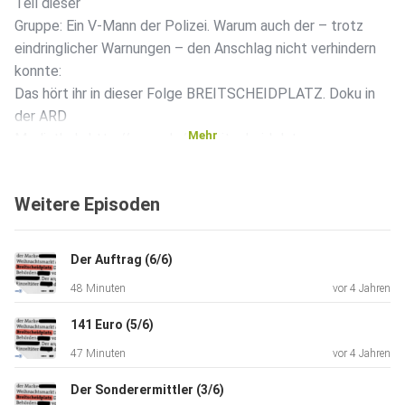
Teil dieser
Gruppe: Ein V-Mann der Polizei. Warum auch der – trotz
eindringlicher Warnungen – den Anschlag nicht verhindern
konnte:
Das hört ihr in dieser Folge BREITSCHEIDPLATZ. Doku in
der ARD
Mehr
Mediathek: http://x.swr.de/s/breitscheidplatz
BREITSCHEIDPLATZ ist
eine Produktion von 190p im Auftrag von SWR und rbb.
Weitere Episoden
Der Auftrag (6/6)
48 Minuten
vor 4 Jahren
141 Euro (5/6)
47 Minuten
vor 4 Jahren
Der Sonderermittler (3/6)