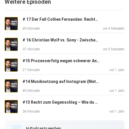
Weitere Episoden
# 17 Der Fall Collien Fernandes: Rechtsdurchsetzungswüste Deutschland?
49 Minuten
vor 4 Monaten
# 16 Christian Wolf vs. Sony - Zwischen Abmahnwelle und Medienpranger
37 Minuten
vor 5 Monaten
#15 Prozesserfolg wegen schwerer Antisemitismusvorwürfe
27 Minuten
vor 1 Jahr
#14 Musiknutzung auf Instagram (Meta), Facebook & Co.
49 Minuten
vor 1 Jahr
#13 Recht zum Gegenschlag – Wie du mir, so ich dir
34 Minuten
vor 1 Jahr
In Podcasts werben