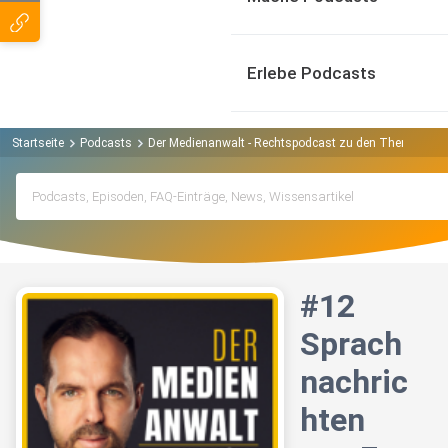
Erlebe Podcasts
Startseite
Podcasts
Der Medienanwalt - Rechtspodcast zu den Themen Med
#12
Sprach
nachric
hten