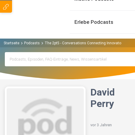
Erlebe Podcasts
Startseite
Podcasts
The 2pt5 - Conversations Connecting Innovators Podc
David
Perry
vor 3 Jahren