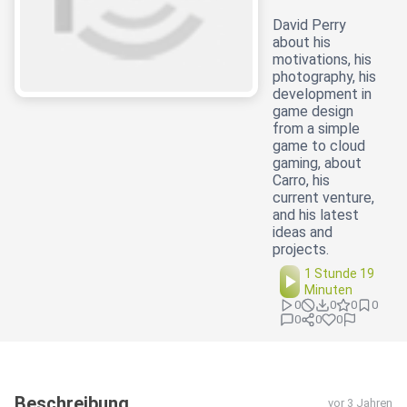
David Perry
about his
motivations, his
photography, his
development in
game design
from a simple
game to cloud
gaming, about
Carro, his
current venture,
and his latest
ideas and
projects.
1 Stunde 19
Minuten
0
0
0
0
0
0
0
Beschreibung
vor 3 Jahren