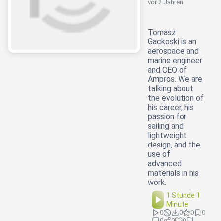
vor 2 Jahren
Tomasz
Gackoski is an
aerospace and
marine engineer
and CEO of
Ampros. We are
talking about
the evolution of
his career, his
passion for
sailing and
lightweight
design, and the
use of
advanced
materials in his
work.
1 Stunde 1
Minute
0
0
0
0
0
0
0