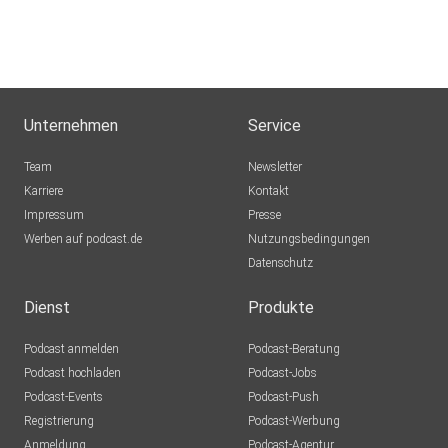
Unternehmen
Service
Team
Newsletter
Karriere
Kontakt
Impressum
Presse
Werben auf podcast.de
Nutzungsbedingungen
Datenschutz
Dienst
Produkte
Podcast anmelden
Podcast-Beratung
Podcast hochladen
Podcast-Jobs
Podcast-Events
Podcast-Push
Registrierung
Podcast-Werbung
Anmeldung
Podcast-Agentur