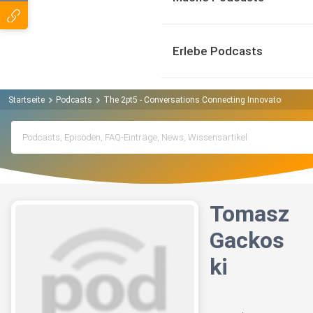
Erlebe Podcasts
Startseite
Podcasts
The 2pt5 - Conversations Connecting Innovators Podc
Tomasz
Gackos
ki