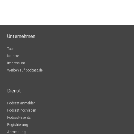
Unternehmen
Team
Karriere
Impressum
Werben auf podcast.de
Dienst
Podcast anmelden
Podcast hochladen
Podcast-Events
Registrierung
Anmeldung