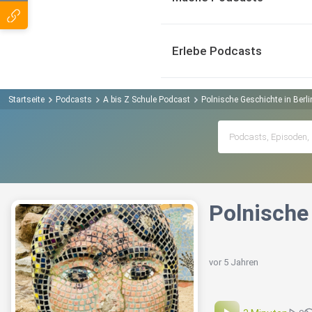
Erlebe Podcasts
Startseite
Podcasts
A bis Z Schule Podcast
Polnische Geschichte in Berl
Polnische 
vor 5 Jahren