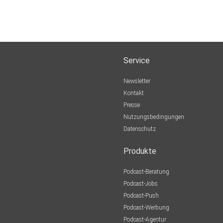
Service
Newsletter
Kontakt
Presse
Nutzungsbedingungen
Datenschutz
Produkte
Podcast-Beratung
Podcast-Jobs
Podcast-Push
Podcast-Werbung
Podcast-Agentur