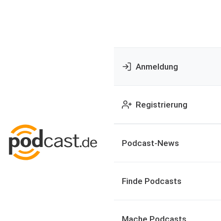
Anmeldung
Registrierung
Podcast-News
Finde Podcasts
Mache Podcasts