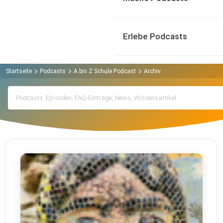
Erlebe Podcasts
Startseite
Podcasts
A bis Z Schule Podcast
Archiv