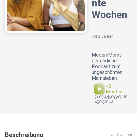
nte
Wochen
vor 2 Jahren
ModernMoms -
der ehrliche
Podcast zum
ungeschönten
Mamaleben
42
Minuten
0
0
0
0
0
0
Beschreibung
vor 2 Jahren