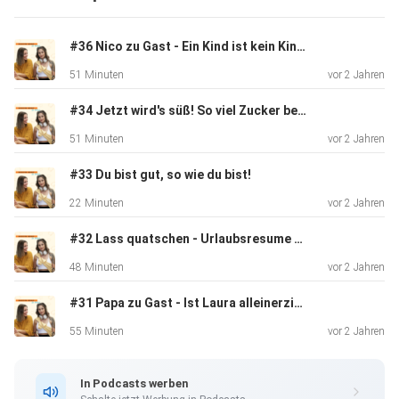
(https://music.apple.com/de/artist/nico-
zounth/688881902)
#36 Nico zu Gast - Ein Kind ist kein Kind?
Mail: Kontakt@modernmoms.de
51 Minuten
vor 2 Jahren
Insta: ModernMoms_derPodcast
#34 Jetzt wird's süß! So viel Zucker bekommen unsere Kinder!
51 Minuten
vor 2 Jahren
#33 Du bist gut, so wie du bist!
22 Minuten
vor 2 Jahren
#32 Lass quatschen - Urlaubsresume & Neuigkeiten zum Podcast
48 Minuten
vor 2 Jahren
#31 Papa zu Gast - Ist Laura alleinerziehend?
55 Minuten
vor 2 Jahren
In Podcasts werben