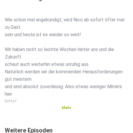
Wie schon mal angekündigt, wird Nico ab sofort öfter mal
zu Gast
sein und heute ist es wieder so weit!
Wir haben nicht so leichte Wochen hinter uns und die
Zukunft
schaut auch weiterhin etwas unruhig aus.
Natürlich werden wir die kommenden Herausforderungen
gut meistern
und sind absolut zuverlässig. Also etwas weniger Mimimi
hier
bitte!
Mehr
Viel Spaß bei der neuen Folge!
Weitere Episoden
Musik Intro und Outro: Nico Zounth