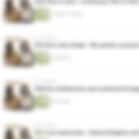
#30 Oma zu Gast - Erziehung 1995 vs 202
1 Stunde 1 Minute
vor 2 Jahren
#29 Ab in den Urlaub - Wir packen unseren
57 Minuten
vor 2 Jahren
#28 Die schlimmsten und schönsten Ereig
53 Minuten
vor 2 Jahren
#27 Lass quatschen - keinen Kitaplatz un