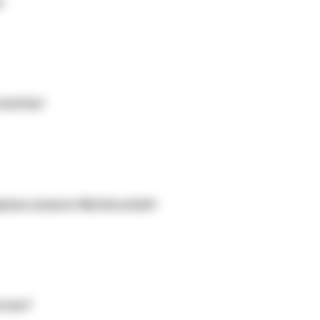
4
 Koffer!
nisse unserer Mutterschaft
d nun?