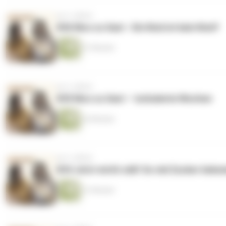
vor 2 Jahren
#36 Nico zu Gast - Ein Kind ist kein Kind?
51 Minuten
vor 2 Jahren
#35 Nico zu Gast – turbulente Wochen
42 Minuten
vor 2 Jahren
#34 Jetzt wird's süß! So viel Zucker bek
51 Minuten