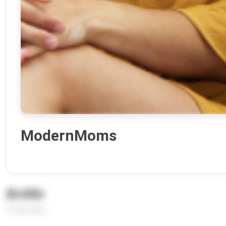
ModernMoms
Archiv
37 Episoden