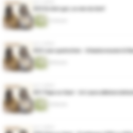
vor 2 Jahren
#33 Du bist gut, so wie du bist!
22 Minuten
vor 2 Jahren
#32 Lass quatschen - Urlaubsresume & N
48 Minuten
vor 2 Jahren
#31 Papa zu Gast - Ist Laura alleinerziehe
55 Minuten
vor 2 Jahren