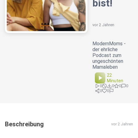
bist!
vor 2 Jahren
ModernMoms -
der ehrliche
Podcast zum
ungeschönten
Mamaleben
22
Minuten
0
0
0
0
0
0
Beschreibung
vor 2 Jahren