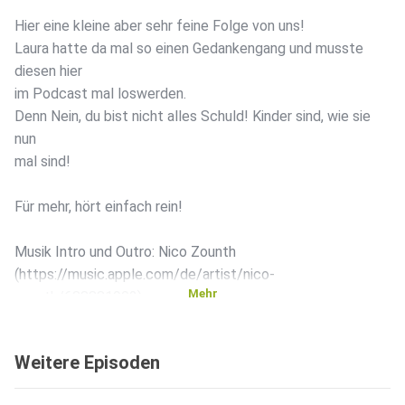
Hier eine kleine aber sehr feine Folge von uns!
Laura hatte da mal so einen Gedankengang und musste
diesen hier
im Podcast mal loswerden.
Denn Nein, du bist nicht alles Schuld! Kinder sind, wie sie
nun
mal sind!
Für mehr, hört einfach rein!
Musik Intro und Outro: Nico Zounth
(https://music.apple.com/de/artist/nico-
Mehr
zounth/688881902)
Mail: Kontakt@modernmoms.de
Insta: ModernMoms_derPodcast
Weitere Episoden