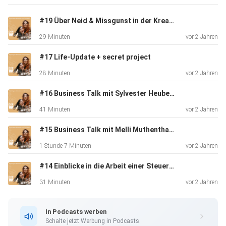
Du hast Fragen? Dann schreibe uns gerne eine Mail an
#19 Über Neid & Missgunst in der Kreativbranche
hallo@wamara.at
29 Minuten
vor 2 Jahren
#17 Life-Update + secret project
Auf Instagram, Facebook und LinkedIn findest du uns unter
28 Minuten
vor 2 Jahren
wamara.at
#16 Business Talk mit Sylvester Heuberger: Finanzplanung leicht gemacht
41 Minuten
vor 2 Jahren
#15 Business Talk mit Melli Muthenthaler: How to Instagram Marketing
1 Stunde 7 Minuten
vor 2 Jahren
#14 Einblicke in die Arbeit einer Steuer- und Unternehmensberaterin
31 Minuten
vor 2 Jahren
In Podcasts werben
Schalte jetzt Werbung in Podcasts.