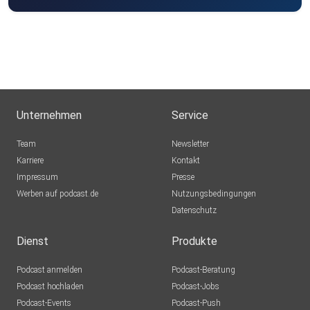
Unternehmen
Service
Team
Newsletter
Karriere
Kontakt
Impressum
Presse
Werben auf podcast.de
Nutzungsbedingungen
Datenschutz
Dienst
Produkte
Podcast anmelden
Podcast-Beratung
Podcast hochladen
Podcast-Jobs
Podcast-Events
Podcast-Push