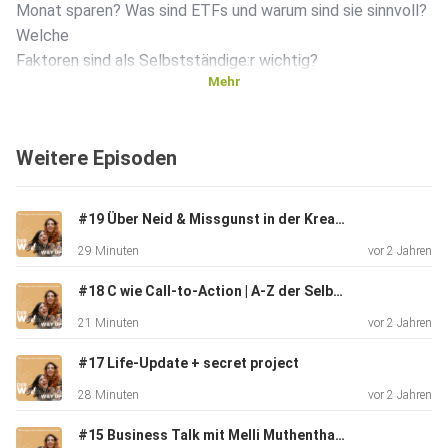
Monat sparen? Was sind ETFs und warum sind sie sinnvoll?
Welche
Faktoren sind als Selbstständige:r wichtig?
Mehr
Wenn du Fragen an Sly hast, kannst du ihn gerne
Weitere Episoden
kontaktieren. Schreib ihm gerne eine Mail an
s.heuberger@ah-insurance.at oder ruf ihn an unter +43 699
18164900 - er freut sich auf dich!
#19 Über Neid & Missgunst in der Kreativbranche
29 Minuten
vor 2 Jahren
____
#18 C wie Call-to-Action | A-Z der Selbstständigkeit
21 Minuten
vor 2 Jahren
Du hast Fragen? Dann schreibe uns gerne eine Mail an
#17 Life-Update + secret project
hallo@wamara.at
28 Minuten
vor 2 Jahren
#15 Business Talk mit Melli Muthenthaler: How to Instagram Marketing