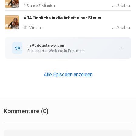
Auf Instagram, Facebook und LinkedIn findest du uns unter
1 Stunde 7 Minuten
vor 2 Jahren
wamara.at
#14 Einblicke in die Arbeit einer Steuer- und Unternehmensberaterin
31 Minuten
vor 2 Jahren
In Podcasts werben
Schalte jetzt Werbung in Podcasts.
Alle Episoden anzeigen
Kommentare (0)