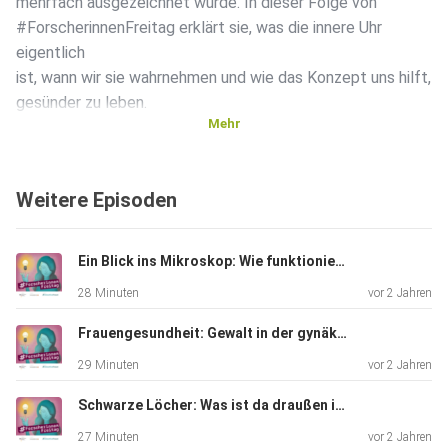
mehrfach ausgezeichnet wurde. In dieser Folge von
#ForscherinnenFreitag erklärt sie, was die innere Uhr
eigentlich
ist, wann wir sie wahrnehmen und wie das Konzept uns hilft,
gesünder zu leben.
Mehr
Weitere Episoden
Ein Blick ins Mikroskop: Wie funktioniert Immuntherapie? Mit Anna Lippert
28 Minuten
vor 2 Jahren
Frauengesundheit: Gewalt in der gynäkologischen Versorgung. Mit Céline Miani
29 Minuten
vor 2 Jahren
Schwarze Löcher: Was ist da draußen im All? Mit Dominika Wylezalek
27 Minuten
vor 2 Jahren