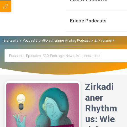
Erlebe Podcasts
Startseite
Podcasts
#ForscherinnenFreitag Podcast
Zirkadianer Rhythmus
Zirkadi
aner
Rhythm
us: Wie