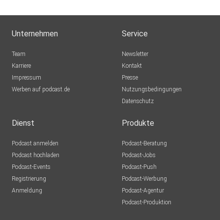
Unternehmen
Service
Team
Newsletter
Karriere
Kontakt
Impressum
Presse
Werben auf podcast.de
Nutzungsbedingungen
Datenschutz
Dienst
Produkte
Podcast anmelden
Podcast-Beratung
Podcast hochladen
Podcast-Jobs
Podcast-Events
Podcast-Push
Registrierung
Podcast-Werbung
Anmeldung
Podcast-Agentur
Podcast-Produktion