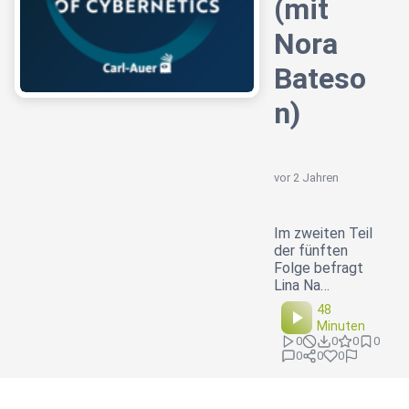
(mit
Nora
Bateso
n)
vor 2 Jahren
Im zweiten Teil
der fünften
Folge befragt
Lina Na…
48
Minuten
0
0
0
0
0
0
0