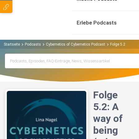
Erlebe Podcasts
Startseite
Podcasts
Cybernetics of Cybernetics Podcast
Folge 5.2: A way
Folge
5.2: A
way of
being