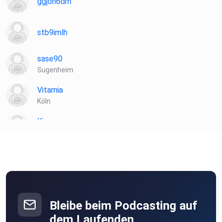
ggjoh6dm
stb9imlh
sase90
Sugenheim
Vitamia
Köln
Kiannn
Wien
Toke
münchweiler
podipath
Weil der Stadt
Bleibe beim Podcasting auf
dem Laufenden
Birgit471