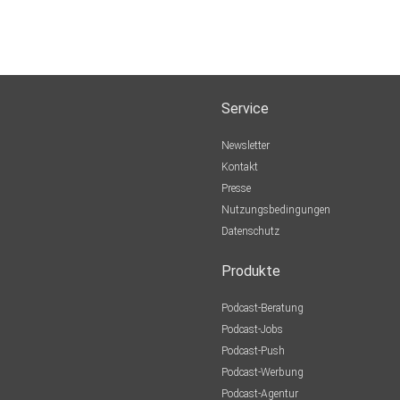
Service
Newsletter
Kontakt
Presse
Nutzungsbedingungen
Datenschutz
Produkte
Podcast-Beratung
Podcast-Jobs
Podcast-Push
Podcast-Werbung
Podcast-Agentur