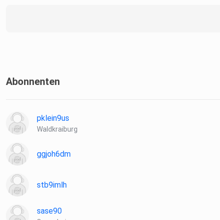
Abonnenten
pklein9us
Waldkraiburg
ggjoh6dm
stb9imlh
sase90