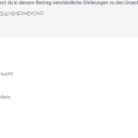
dest du in diesem Beitrag verständliche Erklärungen zu den Ursac
0
0
0
0
0
rsucht
 dass