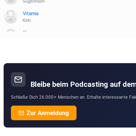
Sugenheim
Vitamia
Köln
Kiannn
Wien
Toke
münchweiler
podipath
Weil der Stadt
Bleibe beim Podcasting auf de
Birgit471
Schließe Dich 26.000+ Menschen an. Erhalte interessante Fak
Nettihoert
Zur Anmeldung