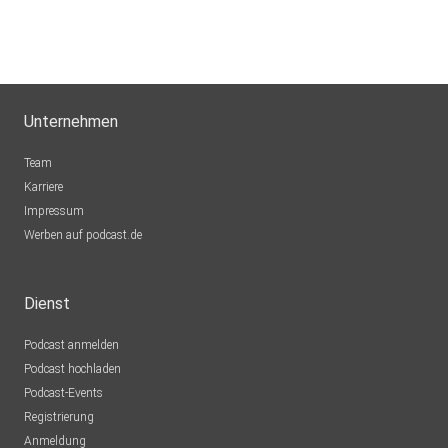
Unternehmen
Team
Karriere
Impressum
Werben auf podcast.de
Dienst
Podcast anmelden
Podcast hochladen
Podcast-Events
Registrierung
Anmeldung