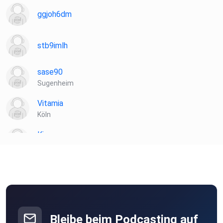
ggjoh6dm
stb9imlh
sase90
Sugenheim
Vitamia
Köln
Kiannn
Wien
Toke
münchweiler
podipath
Weil der Stadt
Bleibe beim Podcasting auf