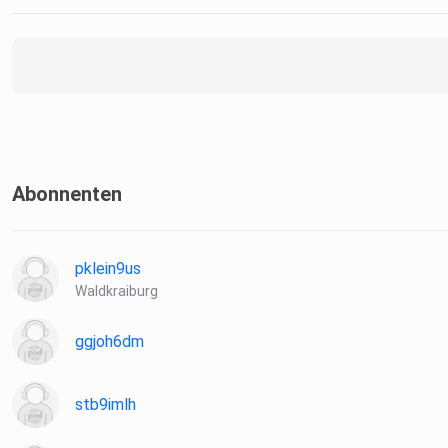
Abonnenten
pklein9us
Waldkraiburg
ggjoh6dm
stb9imlh