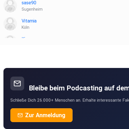
sase90
Sugenheim
Vitamia
Köln
Kiannn
Wien
Toke
münchweiler
podipath
Weil der Stadt
Bleibe beim Podcasting auf de
Birgit471
Schließe Dich 26.000+ Menschen an. Erhalte interessante Fak
Nettihoert
Zur Anmeldung