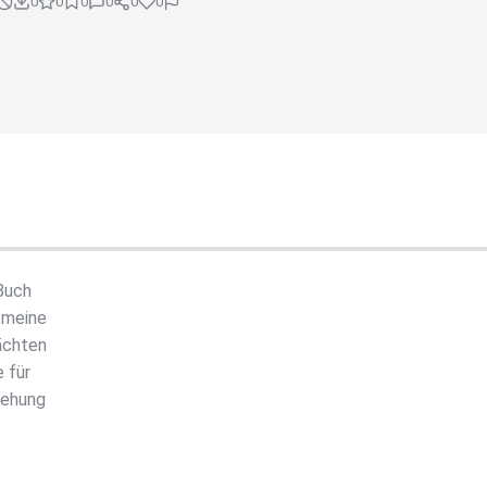
0
0
0
0
0
0
 Buch
 meine
ächten
 für
iehung