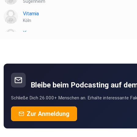
Sugenheim
Vitamia
Köln
Kiannn
Wien
Toke
münchweiler
podipath
Weil der Stadt
Bleibe beim Podcasting auf de
Birgit471
Schließe Dich 26.000+ Menschen an. Erhalte interessante Fak
Nettihoert
Zur Anmeldung