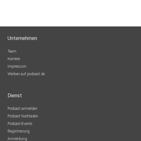
Unternehmen
Team
Karriere
Impressum
Werben auf podcast.de
Dienst
Podcast anmelden
Podcast hochladen
Podcast-Events
Registrierung
Anmeldung