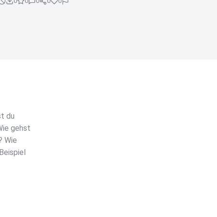
0
0
0
0
0
st du
Wie gehst
? Wie
Beispiel