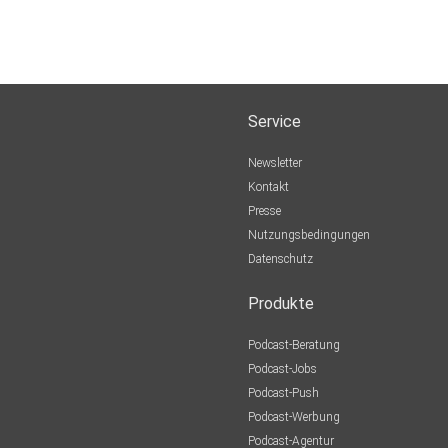
Service
Newsletter
Kontakt
Presse
Nutzungsbedingungen
Datenschutz
Produkte
Podcast-Beratung
Podcast-Jobs
Podcast-Push
Podcast-Werbung
Podcast-Agentur