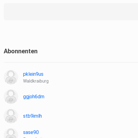
Abonnenten
pklein9us
Waldkraiburg
ggjoh6dm
stb9imlh
sase90