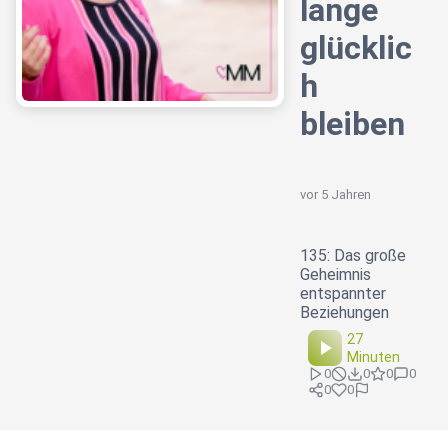
lange
glücklic
h
bleiben
vor 5 Jahren
135: Das große
Geheimnis
entspannter
Beziehungen
27
Minuten
0
0
0
0
0
0