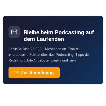
Toke
münchweiler
podipath
Weil der Stadt
Bleibe beim Podcasting auf
dem Laufenden
Birgit471
Schließe Dich 26.000+ Menschen an. Erhalte
Nettihoert
interessante Fakten über das Podcasting, Tipps der
Redaktion, Job-Angebote, Events und mehr.
Zur Anmeldung