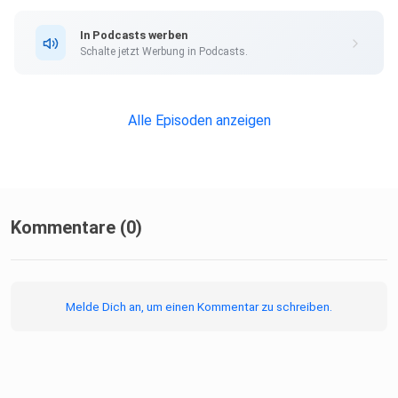
wenn du
verletzt bist, enttäuscht über den Betrug und den Verrat
In Podcasts werben
an eurer
Schalte jetzt Werbung in Podcasts.
Beziehung. Aber ich weiß auch: es bringt dich nicht weiter,
wenn du
darauf wartest, dass ein*e andere*r für deine entspannte
Alle Episoden anzeigen
Liebe
sorgt!
Kommentare (0)
Melde Dich an, um einen Kommentar zu schreiben.