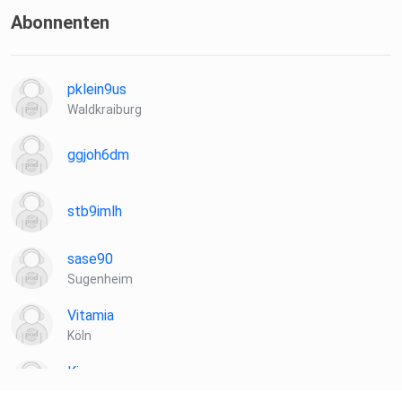
Abonnenten
pklein9us
Waldkraiburg
ggjoh6dm
stb9imlh
sase90
Sugenheim
Vitamia
Köln
Kiannn
Wien