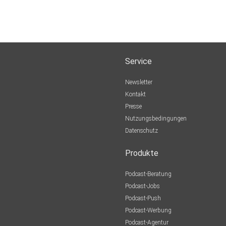
Service
Newsletter
Kontakt
Presse
Nutzungsbedingungen
Datenschutz
Produkte
Podcast-Beratung
Podcast-Jobs
Podcast-Push
Podcast-Werbung
Podcast-Agentur