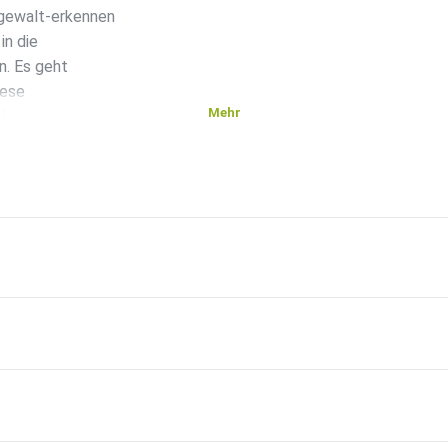
-gewalt-erkennen
in die
n. Es geht
iese
Mehr
itung
ogramm
Welche
ser