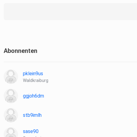
Abonnenten
pklein9us
Waldkraiburg
ggjoh6dm
stb9imlh
sase90