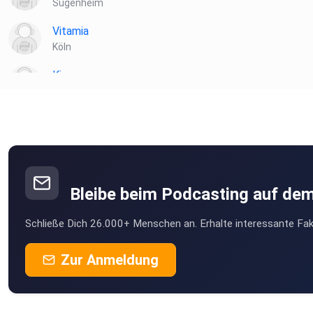
Sugenheim
Vitamia
Köln
Kiannn
Wien
Toke
münchweiler
podipath
Weil der Stadt
Bleibe beim Podcasting auf de
Birgit471
Schließe Dich 26.000+ Menschen an. Erhalte interessante Fak
Nettihoert
Zur Anmeldung