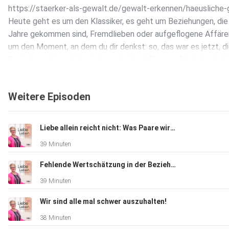
https://staerker-als-gewalt.de/gewalt-erkennen/haeusliche
Heute geht es um den Klassiker, es geht um Beziehungen, die 
Jahre gekommen sind, Fremdlieben oder aufgeflogene Affäre
um den Moment, an dem du dir denkst: so, das war es jetzt, d
Beziehung, diese Liebe ist gescheitert. Eine ausführliche Anle
zu einer Beziehungsinventur findest du in meinem Online-Pr
"Liebe Leben": https://melanie-mittermaier.de/liebe-leben/ 
Weitere Episoden
Gründe sprechen gegen eine Trennung? Das erfährst du in die
Episode...
Liebe allein reicht nicht: Was Paare wirklich brauchen
39 Minuten
Fehlende Wertschätzung in der Beziehung
39 Minuten
Wir sind alle mal schwer auszuhalten!
38 Minuten