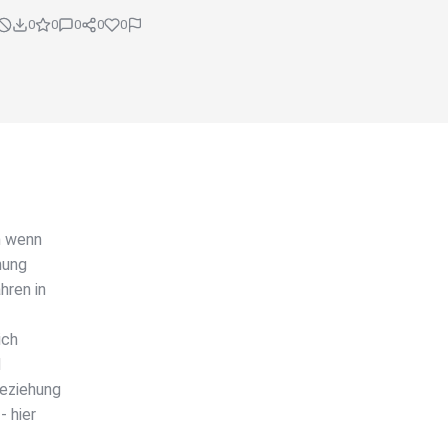
0
0
0
0
0
h wenn
hung
hren in
ich
d
Beziehung
 hier