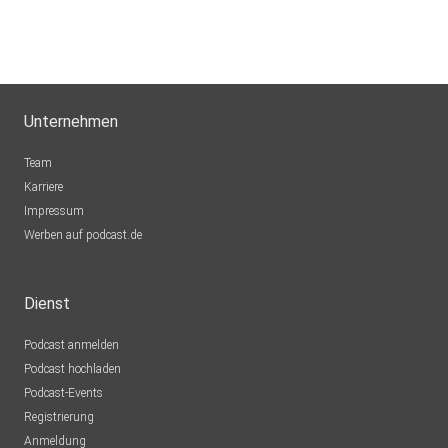
Unternehmen
Team
Karriere
Impressum
Werben auf podcast.de
Dienst
Podcast anmelden
Podcast hochladen
Podcast-Events
Registrierung
Anmeldung