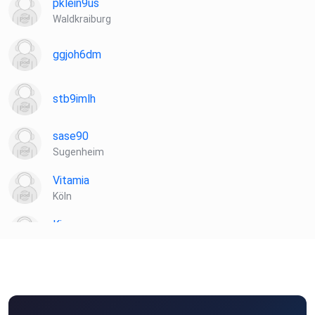
pklein9us
Waldkraiburg
ggjoh6dm
stb9imlh
sase90
Sugenheim
Vitamia
Köln
Kiannn
Wien
Toke
münchweiler
podipath