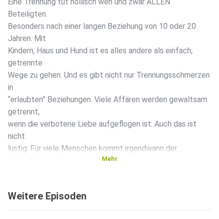
Eine Trennung tut höllisch weh und zwar ALLEN
Beteiligten.
Besonders nach einer langen Beziehung von 10 oder 20
Jahren. Mit
Kindern, Haus und Hund ist es alles andere als einfach,
getrennte
Wege zu gehen. Und es gibt nicht nur Trennungsschmerzen
in
“erlaubten” Beziehungen. Viele Affären werden gewaltsam
getrennt,
wenn die verbotene Liebe aufgeflogen ist. Auch das ist
nicht
lustig. Für viele Menschen kommt irgendwann der
Mehr
Zeitpunkt, an dem
sie sich mit dem Thema “Loslassen müssen”
auseinandersetzen müssen.
Weitere Episoden
Ob sie wollen, oder nicht. Ob sie die Trennung selbst
entschieden