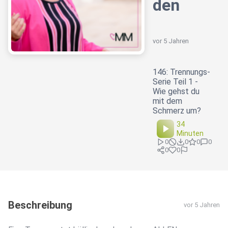
den
vor 5 Jahren
146: Trennungs-
Serie Teil 1 -
Wie gehst du
mit dem
Schmerz um?
34
Minuten
0
0
0
0
0
0
Beschreibung
vor 5 Jahren