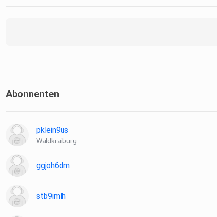
Abonnenten
pklein9us
Waldkraiburg
ggjoh6dm
stb9imlh