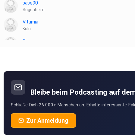
sase90
Sugenheim
Vitamia
Köln
Kiannn
Wien
Toke
münchweiler
podipath
Weil der Stadt
Bleibe beim Podcasting auf de
Birgit471
Schließe Dich 26.000+ Menschen an. Erhalte interessante Fak
Nettihoert
Zur Anmeldung