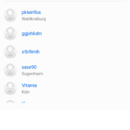
pklein9us
Waldkraiburg
ggjoh6dm
stb9imlh
sase90
Sugenheim
Vitamia
Köln
Kiannn
Wien
Toke
münchweiler