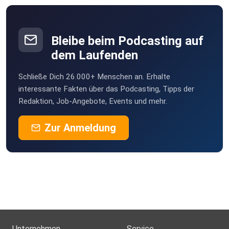
podipath
Weil der Stadt
Bleibe beim Podcasting auf
dem Laufenden
Birgit471
Schließe Dich 26.000+ Menschen an. Erhalte
Nettihoert
interessante Fakten über das Podcasting, Tipps der
Redaktion, Job-Angebote, Events und mehr.
Zur Anmeldung
Unternehmen
Service