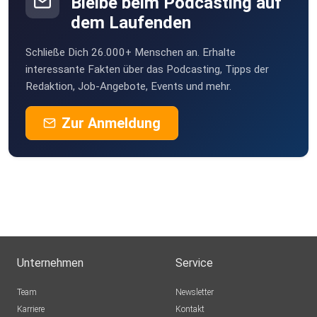
Bleibe beim Podcasting auf
dem Laufenden
Birgit471
Schließe Dich 26.000+ Menschen an. Erhalte
Nettihoert
interessante Fakten über das Podcasting, Tipps der
Redaktion, Job-Angebote, Events und mehr.
Zur Anmeldung
Unternehmen
Service
Team
Newsletter
Karriere
Kontakt