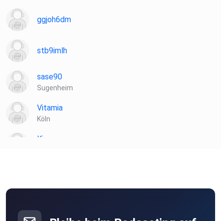
ggjoh6dm
stb9imlh
sase90
Sugenheim
Vitamia
Köln
Kiannn
Wien
Toke
münchweiler
podipath
Weil der Stadt